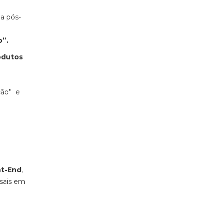
a pós-
o”.
odutos
ção” e
nt-End
,
rsais em