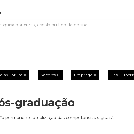
mias Forum
Saberes
Emprego
Ens. Superi
pós-graduação
a permanente atualização das competências digitais”.