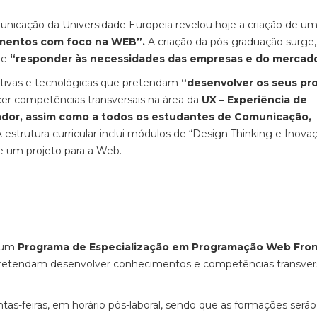
nicação da Universidade Europeia revelou hoje a criação de um
mentos com foco na WEB”.
A criação da pós-graduação surge,
de
“responder às necessidades das empresas e do mercad
riativas e tecnológicas que pretendam
“desenvolver os seus pr
cer competências transversais na área da
UX – Experiência de
zador, assim como a todos os estudantes de Comunicação,
 estrutura curricular inclui módulos de “Design Thinking e Inova
 um projeto para a Web.
e um
Programa de Especialização em Programação Web Fro
ue pretendam desenvolver conhecimentos e competências transve
intas-feiras, em horário pós-laboral, sendo que as formações serão