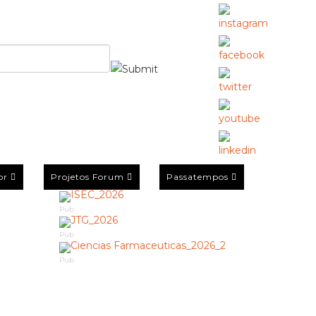
or
Projetos Forum
Passatempos
Pub
Pub
Pub