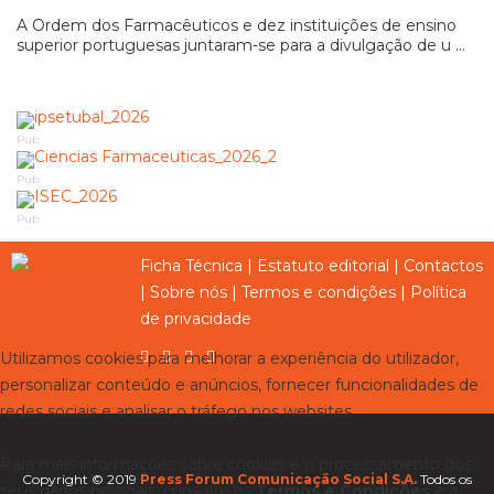
A Ordem dos Farmacêuticos e dez instituições de ensino
superior portuguesas juntaram-se para a divulgação de u ...
Pub
Pub
Pub
Ficha Técnica
|
Estatuto editorial
|
Contactos
|
Sobre nós
|
Termos e condições
|
Política
de privacidade
Utilizamos cookies para melhorar a experiência do utilizador,
personalizar conteúdo e anúncios, fornecer funcionalidades de
redes sociais e analisar o tráfego nos websites.
Para mais informações sobre cookies e o processamento dos
Copyright © 2019
Press Forum Comunicação Social S.A.
Todos os
seus dados pessoais, consulte os
Termos e Condições
e a