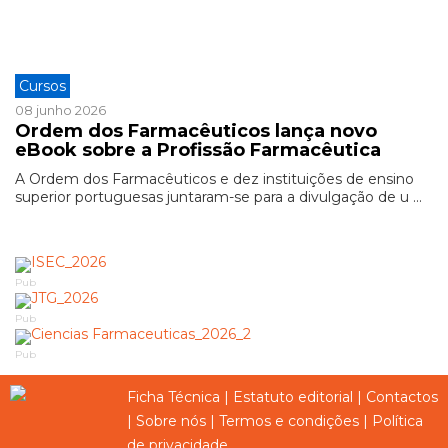
Cursos
08 junho 2026
Ordem dos Farmacêuticos lança novo
eBook sobre a Profissão Farmacêutica
A Ordem dos Farmacêuticos e dez instituições de ensino
superior portuguesas juntaram-se para a divulgação de u ...
Pub
Pub
Pub
Ficha Técnica
|
Estatuto editorial
|
Contactos
|
Sobre nós
|
Termos e condições
|
Política
de privacidade