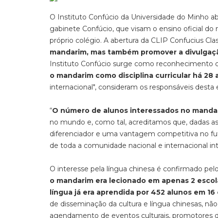
O Instituto Confúcio da Universidade do Minho a
gabinete Confúcio, que visam o ensino oficial d
próprio colégio. A abertura da CLIP Confucius Cl
mandarim, mas também promover a divulgaçã
Instituto Confúcio surge como reconhecimento d
o mandarim como disciplina curricular há 28 
internacional", consideram os responsáveis desta 
“
O número de alunos interessados no mandar
no mundo e, como tal, acreditamos que, dadas as 
diferenciador e uma vantagem competitiva no fut
de toda a comunidade nacional e internacional in
O interesse pela língua chinesa é confirmado pe
o mandarim era lecionado em apenas 2 escola
língua já era aprendida por 452 alunos em 16
de disseminação da cultura e língua chinesas, nã
agendamento de eventos culturais, promotores da