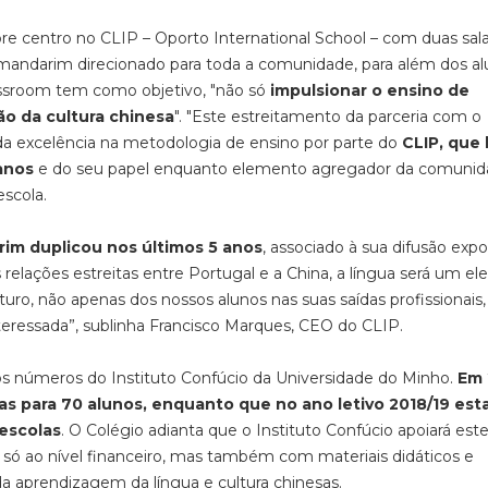
bre centro no CLIP – Oporto International School – com duas sal
o mandarim direcionado para toda a comunidade, para além dos a
assroom tem como objetivo, "não só
impulsionar o ensino de
o da cultura chinesa
". "Este estreitamento da parceria com o
a excelência na metodologia de ensino por parte do
CLIP, que 
anos
e do seu papel enquanto elemento agregador da comuni
escola.
im duplicou nos últimos 5 anos
, associado à sua difusão exp
relações estreitas entre Portugal e a China, a língua será um e
uro, não apenas dos nossos alunos nas suas saídas profissionais
teressada”, sublinha Francisco Marques, CEO do CLIP.
los números do Instituto Confúcio da Universidade do Minho.
Em 
s para 70 alunos, enquanto que no ano letivo 2018/19 est
 escolas
. O Colégio adianta que o Instituto Confúcio apoiará est
o só ao nível financeiro, mas também com materiais didáticos e
 aprendizagem da língua e cultura chinesas.