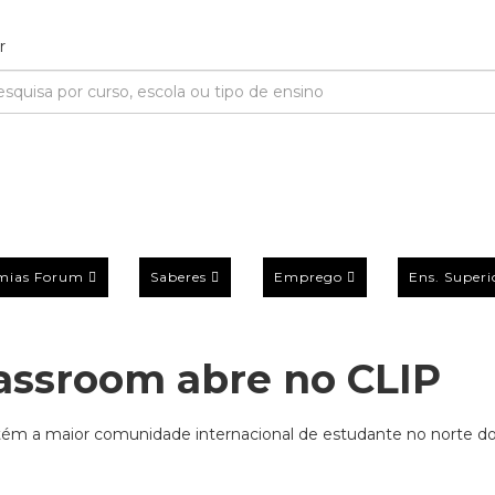
mias Forum
Saberes
Emprego
Ens. Superi
assroom abre no CLIP
etém a maior comunidade internacional de estudante no norte do