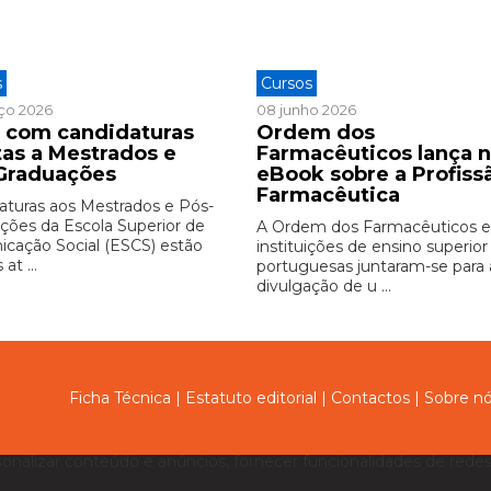
s
Cursos
ço 2026
08 junho 2026
 com candidaturas
Ordem dos
tas a Mestrados e
Farmacêuticos lança 
Graduações
eBook sobre a Profiss
Farmacêutica
aturas aos Mestrados e Pós-
ções da Escola Superior de
A Ordem dos Farmacêuticos e
cação Social (ESCS) estão
instituições de ensino superior
at ...
portuguesas juntaram-se para 
divulgação de u ...
Ficha Técnica
|
Estatuto editorial
|
Contactos
|
Sobre n
sonalizar conteúdo e anúncios, fornecer funcionalidades de redes 