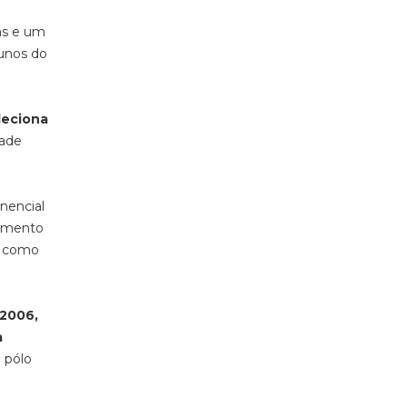
as e um
lunos do
leciona
dade
onencial
lemento
, como
2006,
a
e pólo