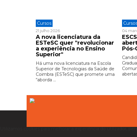
Cursos
Curso
21 julho 2026
04 mar
A nova licenciatura da
ESCS
ESTeSC quer "revolucionar
aber
a experiência no Ensino
Pós-
Superior"
Candid
Gradua
Há uma nova licenciatura na Escola
Comuni
Superior de Tecnologias da Saúde de
abertas 
Coimbra (ESTeSC) que promete uma
“aborda ...
Utilizamos cookies para melhorar a experiência do utilizador, per