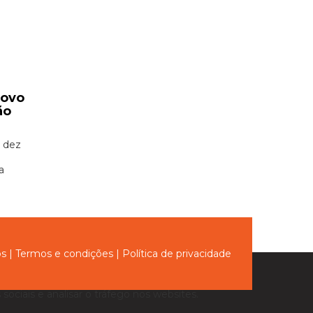
novo
ão
 dez
a
ós
|
Termos e condições
|
Política de privacidade
sociais e analisar o tráfego nos websites.