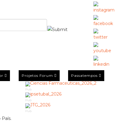
or
Projetos Forum
Passatempos
Pub
Pub
Pub
 País.