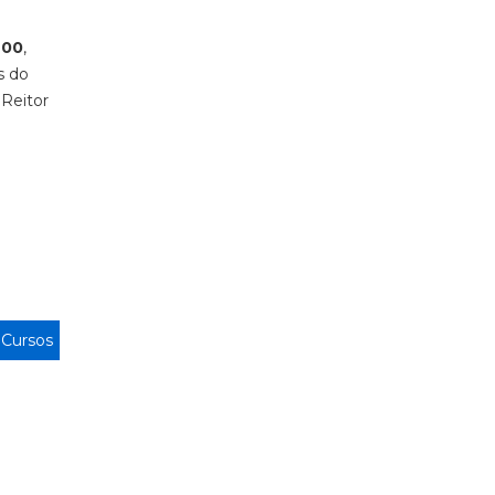
h00
,
s do
 Reitor
>
Cursos