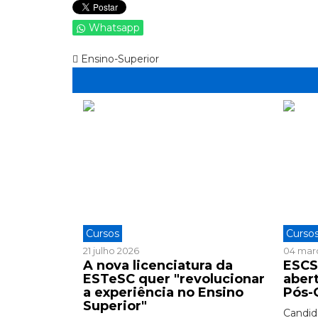
Whatsapp
Ensino-Superior
Cursos
Curso
21 julho 2026
04 mar
A nova licenciatura da
ESCS
ESTeSC quer "revolucionar
aber
a experiência no Ensino
Pós-
Superior"
Candid