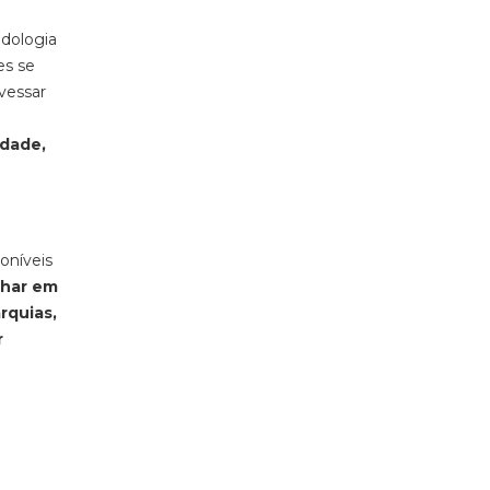
odologia
es se
vessar
idade,
oníveis
lhar em
rquias,
r