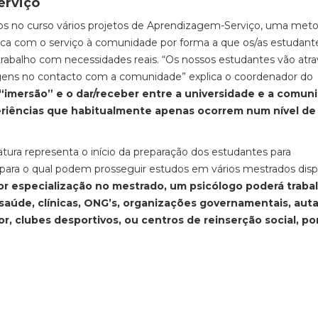
erviço
os no curso vários projetos de Aprendizagem-Serviço, uma met
a com o serviço à comunidade por forma a que os/as estudant
 trabalho com necessidades reais. “Os nossos estudantes vão atra
agens no contacto com a comunidade” explica o coordenador do
“imersão” e o dar/receber entre a universidade e a comun
periências que habitualmente apenas ocorrem num nível de
iatura representa o início da preparação dos estudantes para
para o qual podem prosseguir estudos em vários mestrados disp
ior especialização no mestrado, um psicólogo poderá traba
saúde, clínicas, ONG’s, organizações governamentais, auta
or, clubes desportivos, ou centros de reinserção social, po