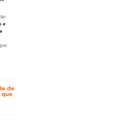
ção
s e
a
 por
de de
s que