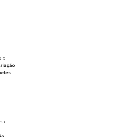
a o
criação
ueles
uma
ão