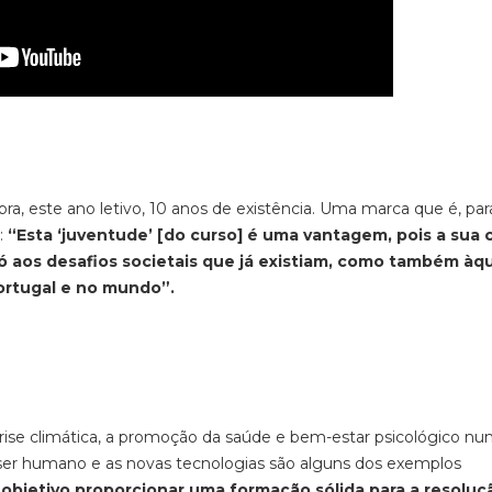
bra, este ano letivo, 10 anos de existência. Uma marca que é, par
:
“Esta ‘juventude’ [do curso] é uma vantagem, pois a sua 
ó aos desafios societais que já existiam, como também àq
ortugal e no mundo”.
e climática, a promoção da saúde e bem-estar psicológico n
o ser humano e as novas tecnologias são alguns dos exemplos
objetivo proporcionar uma formação sólida para a resoluç