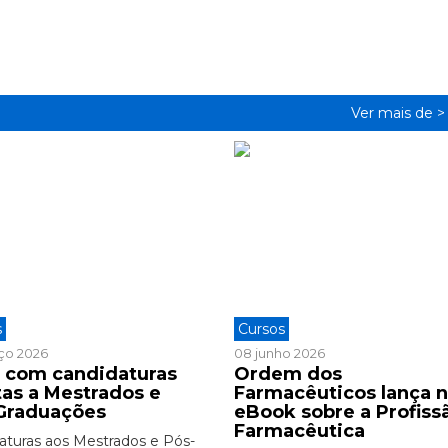
Ver mais de 
s
Cursos
ço 2026
08 junho 2026
 com candidaturas
Ordem dos
tas a Mestrados e
Farmacêuticos lança 
Graduações
eBook sobre a Profiss
Farmacêutica
aturas aos Mestrados e Pós-