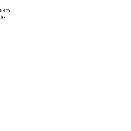
ra em
 à-