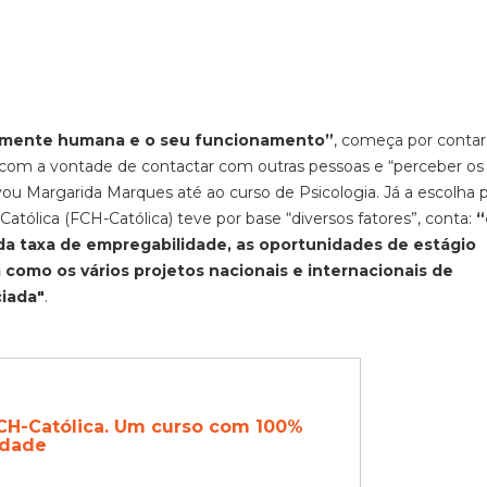
a mente humana e o seu funcionamento”
, começa por contar
 com a vontade de contactar com outras pessoas e “perceber os
ou Margarida Marques até ao curso de Psicologia. Já a escolha 
tólica (FCH-Católica) teve por base “diversos fatores”, conta:
“
vada taxa de empregabilidade, as oportunidades de estágio
 como os vários projetos nacionais e internacionais de
ciada"
.
FCH-Católica. Um curso com 100%
idade