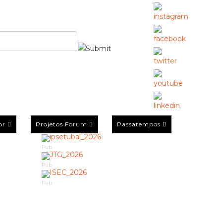
or
Projetos Forum
Passatempos
Pub
Pub
Pub