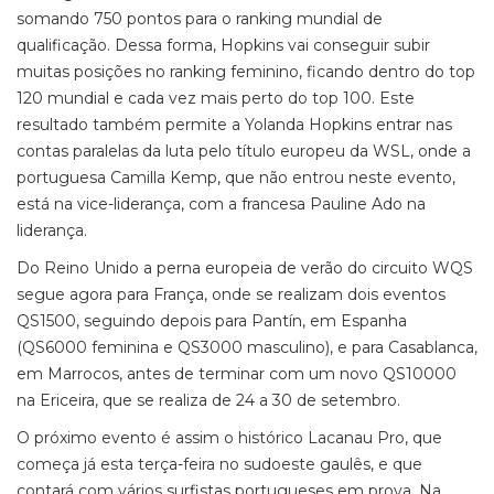
somando 750 pontos para o ranking mundial de
qualificação. Dessa forma, Hopkins vai conseguir subir
muitas posições no ranking feminino, ficando dentro do top
120 mundial e cada vez mais perto do top 100. Este
resultado também permite a Yolanda Hopkins entrar nas
contas paralelas da luta pelo título europeu da WSL, onde a
portuguesa Camilla Kemp, que não entrou neste evento,
está na vice-liderança, com a francesa Pauline Ado na
liderança.
Do Reino Unido a perna europeia de verão do circuito WQS
segue agora para França, onde se realizam dois eventos
QS1500, seguindo depois para Pantín, em Espanha
(QS6000 feminina e QS3000 masculino), e para Casablanca,
em Marrocos, antes de terminar com um novo QS10000
na Ericeira, que se realiza de 24 a 30 de setembro.
O próximo evento é assim o histórico Lacanau Pro, que
começa já esta terça-feira no sudoeste gaulês, e que
contará com vários surfistas portugueses em prova. Na