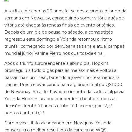
A surfista de apenas 20 anos foi-se destacando ao longo da
semana em Newquay, conseguindo somar vitória atrás de
vitória até chegar às rondas finais do evento britânico.
Depois de um dia de pausa no sábado, a competição
regressou este domingo e Yolanda retomou o ritmo
triunfal, começando por derrubar a taitiana e atual campeã
mundial júnior Vahine Fierro nos quartos-de-final.
Após o triunfo surpreendente a abrir o dia, Hopkins
prosseguiu a todo o gás para as meias-finais e voltou a
passar mais um heat, batendo a jovem norte-americana
Rachel Presti e avançando para a grande final do QS1000
de Newquay. Só aí foi travado o ímpeto da surfista algarvia.
Yolanda Hopkins acabou por perder o heat de todas as
decisões frente à francesa Juliette Lacome, por 12,17
pontos contra 10,17.
Com o vice-título alcançando em Newquay, Yolanda
conseguiu o melhor resultado da carreira no WQS,