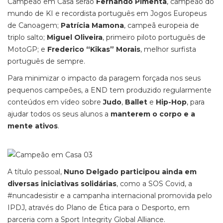
Campeão em Casa serão
Fernando Pimenta
, campeão do
mundo de KI e recordista português em Jogos Europeus
de Canoagem;
Patrícia Mamona
, campeã europeia de
triplo salto;
Miguel Oliveira
, primeiro piloto português de
MotoGP; e
Frederico “Kikas” Morais
, melhor surfista
português de sempre.
Para minimizar o impacto da paragem forçada nos seus
pequenos campeões, a END tem produzido regularmente
conteúdos em vídeo sobre
Judo
,
Ballet
e
Hip-Hop
, para
ajudar todos os seus alunos a
manterem o corpo e a
mente ativos
.
A título pessoal,
Nuno Delgado participou ainda em
diversas iniciativas solidárias
, como a SOS Covid, a
#nuncadesistir e a campanha internacional promovida pelo
IPDJ, através do Plano de Ética para o Desporto, em
parceria com a Sport Integrity Global Alliance.