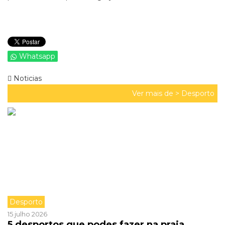
Whatsapp
Noticias
Ver mais de >
Desporto
Desporto
15 julho 2026
5 desportos que podes fazer na praia