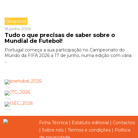
Desporto
16 junho 2026
Tudo o que precisas de saber sobre o
Mundial de Futebol!
Portugal começa a sua participação no Campeonato do
Mundo da FIFA 2026 a 17 de junho, numa edição com vária
...
Pub
Pub
Pub
Ficha Técnica
|
Estatuto editorial
|
Contactos
|
Sobre nós
|
Termos e condições
|
Política
de privacidade