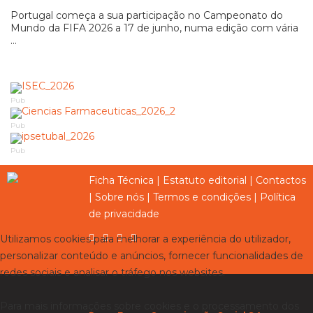
Portugal começa a sua participação no Campeonato do
Mundo da FIFA 2026 a 17 de junho, numa edição com vária
...
Pub
Pub
Pub
Ficha Técnica
|
Estatuto editorial
|
Contactos
|
Sobre nós
|
Termos e condições
|
Política
de privacidade
Utilizamos cookies para melhorar a experiência do utilizador,
personalizar conteúdo e anúncios, fornecer funcionalidades de
redes sociais e analisar o tráfego nos websites.
Para mais informações sobre cookies e o processamento dos