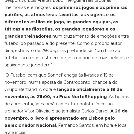
desportivo Luís Freitas Lobo mergulha nas próprias
memórias e emoções:
os primeiros jogos e as primeiras
paixões, as atmosferas favoritas, as viagens e os
diferentes estilos de jogo, as grandes equipas, as
táticas e as filosofias, os grandes jogadores e os
grandes treinadores
num cruzamento de emoções entre
futebol do passado e do presente. Como o próprio autor
diria, este livro de 256 páginas pretende ser "um hino ao
futebol, um manifesto em defesa do que de mais belo este
apaixonante jogo tem".
'O Futebol com que Sonhei' chega às livrarias a 15 de
novembro, numa aposta da Controponto, chancela do
Grupo Bertrand. A obra é
lançada oficialmente a 18 de
novembro, às 21h00, na Fnac NorteShopping
. As honras
de apresentação caberão ao ex-futebolista Deco, ao
treinador Vítor Oliveira e ao jornalista Carlos Daniel.
A 26 de
novembro, o livro é apresentado em Lisboa pelo
Selecionador Nacional
, Fernando Santos, em hora e local
a anunciar.