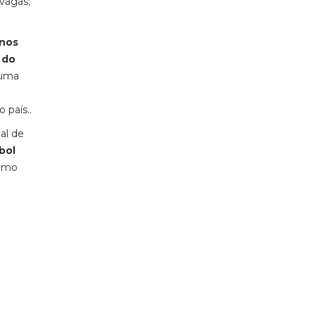
vagas;
 nos
 do
 uma
 país..
al de
bol
Como