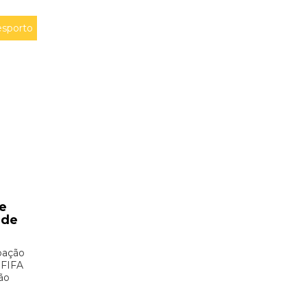
sporto
e
 de
pação
 FIFA
ão