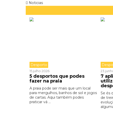
Noticias
Desporto
Despo
15 julho 2026
23 junh
5 desportos que podes
7 apl
fazer na praia
utili
desp
A praia pode ser mais que um local
para mergulhos, banhos de sol e jogos
Se és 
de cartas. Aqui também podes
de tre
praticar vá ...
evoluç
alguma