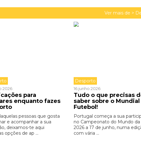
Ver mais de >
De
rto
Desporto
o 2026
16 junho 2026
icações para
Tudo o que precisas d
zares enquanto fazes
saber sobre o Mundial
orto
Futebol!
daquelas pessoas que gosta
Portugal começa a sua partici
inar e acompanhar a sua
no Campeonato do Mundo da
ão, deixamos-te aqui
2026 a 17 de junho, numa ediç
s opções de ap ...
com vária ...