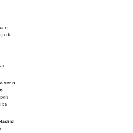
mato
nça de
va
a ser o
do
país
s da
Madrid
ro