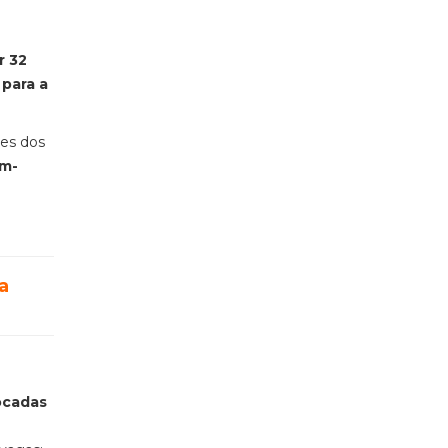
r 32
 para a
ses dos
em-
a
locadas