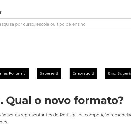
mias Forum
Saberes
Emprego
Ens. Superi
. Qual o novo formato?
 vão ser os representantes de Portugal na competição remodela
bes.