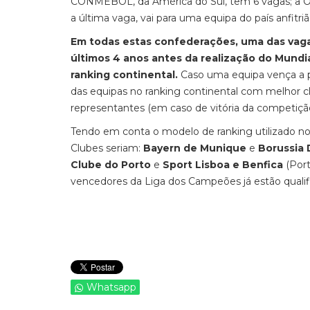
CONMEBOL, da América do Sul, tem 6 vagas; a OFC
a última vaga, vai para uma equipa do país anfitriã
Em todas estas confederações, uma das vagas
últimos 4 anos antes da realização do Mundi
ranking continental.
Caso uma equipa vença a p
das equipas no ranking continental com melhor cl
representantes (em caso de vitória da competiçã
Tendo em conta o modelo de ranking utilizado no
Clubes seriam:
Bayern de Munique
e
Borussia
Clube do Porto
e
Sport Lisboa e Benfica
(Port
vencedores da Liga dos Campeões já estão quali
Whatsapp