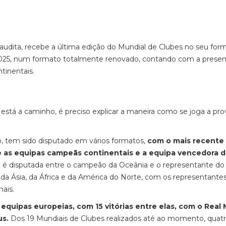
Saudita, recebe a última edição do Mundial de Clubes no seu for
m 2025, num formato totalmente renovado, contando com a prese
tinentais.
stá a caminho, é preciso explicar a maneira como se joga a pro
, tem sido disputado em vários formatos,
com o mais recente 
e as equipas campeãs continentais e a equipa vencedora 
da é disputada entre o campeão da Oceânia e o representante do 
da Ásia, da África e da América do Norte, com os representante
nais.
quipas europeias, com 15 vitórias entre elas, com o Real 
us.
Dos 19 Mundiais de Clubes realizados até ao momento, quat