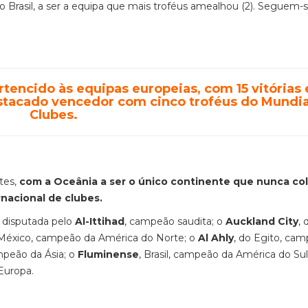
o Brasil, a ser a equipa que mais troféus amealhou (2). Seguem-
rtencido às equipas europeias, com 15 vitórias 
estacado vencedor com cinco troféus do Mundia
Clubes.
tes,
com a Oceânia a ser o único continente que nunca co
nacional de clubes.
r disputada pelo
Al-Ittihad
, campeão saudita; o
Auckland City
,
 México, campeão da América do Norte; o
Al Ahly
, do Egito, ca
mpeão da Ásia; o
Fluminense
, Brasil, campeão da América do Sul
Europa.