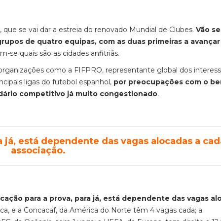
 que se vai dar a estreia do renovado Mundial de Clubes.
Vão se
grupos de quatro equipas, com as duas primeiras a avançar
e quais são as cidades anfitriãs.
organizações como a FIFPRO, representante global dos interes
ncipais ligas do futebol espanhol,
por preocupações com o b
ndário competitivo já muito congestionado
.
ra já, está dependente das vagas alocadas a cad
associação.
icação para a prova, para já, está dependente das vagas a
rica, e a Concacaf, da América do Norte têm 4 vagas cada; a