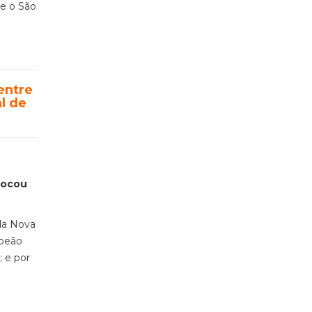
se o São
entre
l de
locou
 da Nova
mpeão
; e por