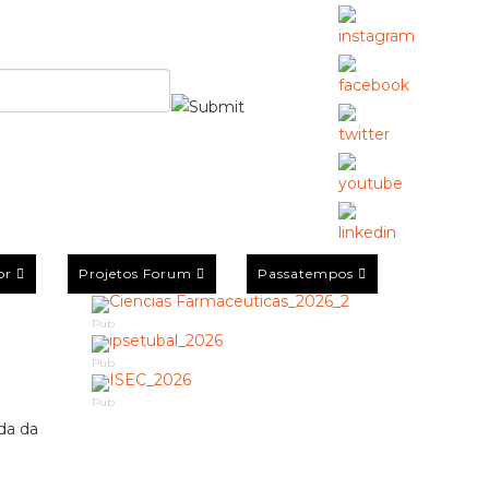
or
Projetos Forum
Passatempos
Pub
Pub
Pub
da da