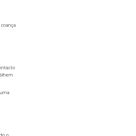
 criança
ontacto
tilhem
 numa
ndo o