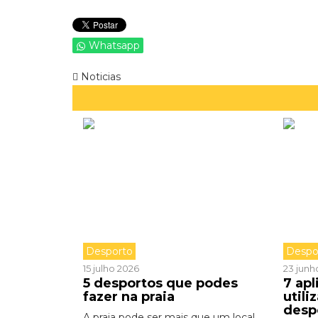
Whatsapp
Noticias
Desporto
Despo
15 julho 2026
23 junh
5 desportos que podes
7 apl
fazer na praia
utili
desp
A praia pode ser mais que um local