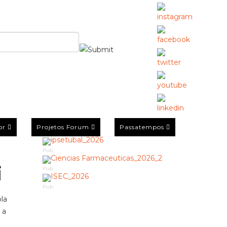
or
Projetos Forum
Passatempos
Pub
i
Pub
Pub
la
 a