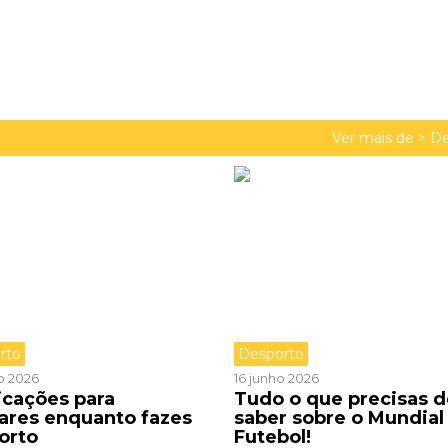
Ver mais de >
De
rto
Desporto
o 2026
16 junho 2026
icações para
Tudo o que precisas d
zares enquanto fazes
saber sobre o Mundial
orto
Futebol!