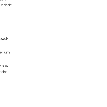
a cidade
azul-
ver um
a sua
ndo: