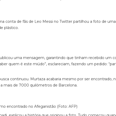
conta de fãs de Leo Messi no Twitter partilhou a foto de uma
e plástico.
publicou uma mensagem, garantindo que tinham recebido um c
 saber quem é este miúdo”, esclareciam, fazendo um pedido: “par
a busca continuou. Murtaza acabaria mesmo por ser encontrado,
o, a mais de 7000 quilómetros de Barcelona.
smo encontrado no Afeganistão (Foto: AFP)
adi, explicou a história que originou a foto. Tudo começou qua