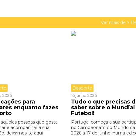
Ver mais de >
De
rto
Desporto
o 2026
16 junho 2026
icações para
Tudo o que precisas d
zares enquanto fazes
saber sobre o Mundial
orto
Futebol!
daquelas pessoas que gosta
Portugal começa a sua partici
inar e acompanhar a sua
no Campeonato do Mundo da
ão, deixamos-te aqui
2026 a 17 de junho, numa ediç