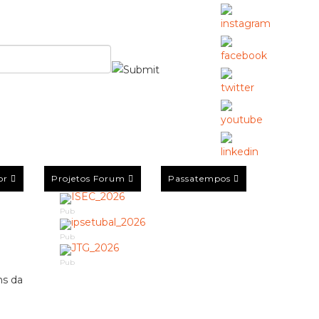
or
Projetos Forum
Passatempos
Pub
Pub
Pub
ns da