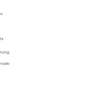
os
ta
ncing,
ercado