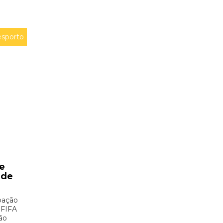
sporto
e
 de
pação
 FIFA
ão