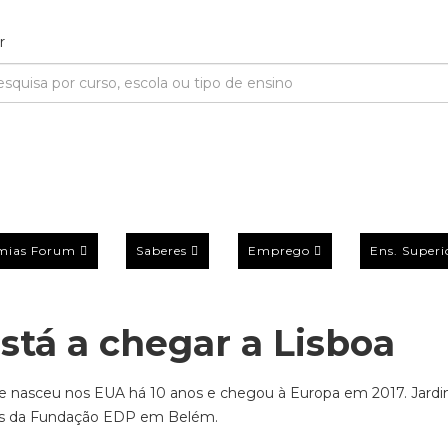
mias Forum
Saberes
Emprego
Ens. Superi
está a chegar a Lisboa
ue nasceu nos EUA há 10 anos e chegou à Europa em 2017. Jardi
ns da Fundação EDP em Belém.