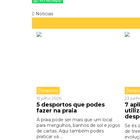
Whatsapp
Noticias
Desporto
Despo
15 julho 2026
23 junh
5 desportos que podes
7 apl
fazer na praia
utili
desp
A praia pode ser mais que um local
para mergulhos, banhos de sol e jogos
Se és 
de cartas. Aqui também podes
de tre
praticar vá ...
evoluç