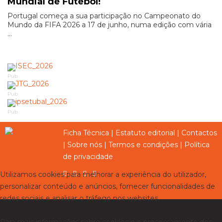
Mundial de Futebol!
Portugal começa a sua participação no Campeonato do
Mundo da FIFA 2026 a 17 de junho, numa edição com vária
...
Pub
Pub
Pub
Ficha Técnica
|
Estatuto editorial
|
Contactos
|
Sobre nós
|
Termos e condições
|
Política
de privacidade
Utilizamos cookies para melhorar a experiência do utilizador,
personalizar conteúdo e anúncios, fornecer funcionalidades de
redes sociais e analisar o tráfego nos websites.