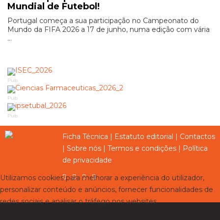
Mundial de Futebol!
Portugal começa a sua participação no Campeonato do
Mundo da FIFA 2026 a 17 de junho, numa edição com vária
...
Pub
Pub
Pub
Ficha Técnica
|
Estatuto editorial
|
Contactos
|
Sobre nós
|
Termos e condições
|
Política
de privacidade
Utilizamos cookies para melhorar a experiência do utilizador,
personalizar conteúdo e anúncios, fornecer funcionalidades de
redes sociais e analisar o tráfego nos websites.