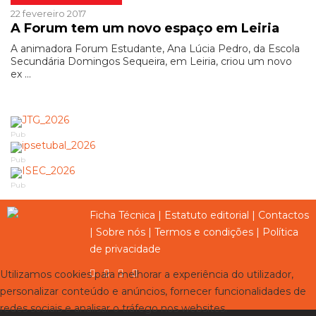
22 fevereiro 2017
A Forum tem um novo espaço em Leiria
A animadora Forum Estudante, Ana Lúcia Pedro, da Escola
Secundária Domingos Sequeira, em Leiria, criou um novo
ex ...
Pub
Pub
Pub
Ficha Técnica
|
Estatuto editorial
|
Contactos
|
Sobre nós
|
Termos e condições
|
Política
de privacidade
Utilizamos cookies para melhorar a experiência do utilizador,
personalizar conteúdo e anúncios, fornecer funcionalidades de
redes sociais e analisar o tráfego nos websites.