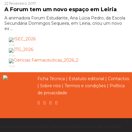
22 fevereiro 2017
A Forum tem um novo espaço em Leiria
A animadora Forum Estudante, Ana Lúcia Pedro, da Escola
Secundária Domingos Sequeira, em Leiria, criou um novo
ex ...
Pub
Pub
Pub
Ficha Técnica
|
Estatuto editorial
|
Contactos
|
Sobre nós
|
Termos e condições
|
Política
de privacidade
Utilizamos cookies para melhorar a experiência do utilizador,