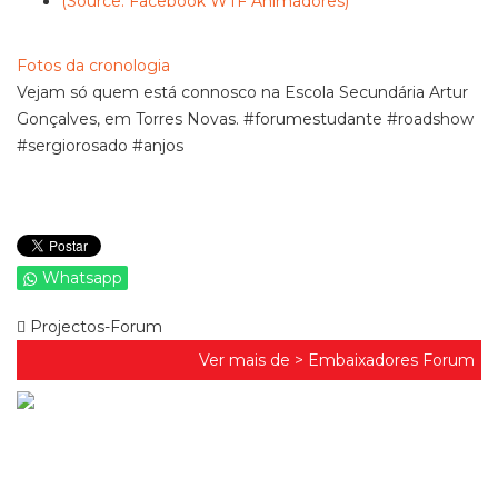
(Source: Facebook WTF Animadores)
Fotos da cronologia
Vejam só quem está connosco na Escola Secundária Artur
Gonçalves, em Torres Novas. #forumestudante #roadshow
#sergiorosado #anjos
Whatsapp
Projectos-Forum
Ver mais de >
Embaixadores Forum