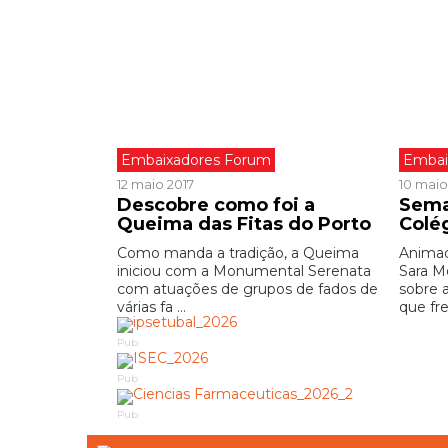
Embaixadores Forum
Embai
12 maio 2017
10 maio
Descobre como foi a
Sema
Queima das Fitas do Porto
Colé
Como manda a tradição, a Queima
Animad
iniciou com a Monumental Serenata
Sara M
com atuações de grupos de fados de
sobre 
várias fa ...
que fre
Pub
Pub
Pub