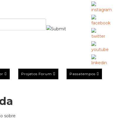
or
Projetos Forum
Passatempos
ida
ão sobre