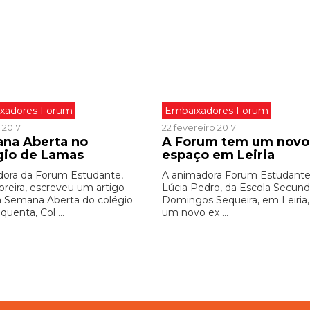
xadores Forum
Embaixadores Forum
 2017
22 fevereiro 2017
na Aberta no
A Forum tem um novo
gio de Lamas
espaço em Leiria
ora da Forum Estudante,
A animadora Forum Estudante
oreira, escreveu um artigo
Lúcia Pedro, da Escola Secund
a Semana Aberta do colégio
Domingos Sequeira, em Leiria,
quenta, Col ...
um novo ex ...