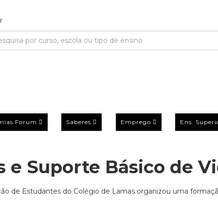
mias Forum
Saberes
Emprego
Ens. Superi
s e Suporte Básico de V
ação de Estudantes do Colégio de Lamas organizou uma formaç