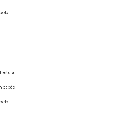
pela
Leitura.
nicação
pela