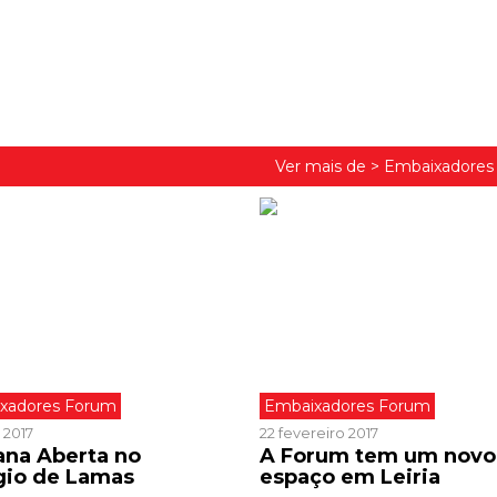
Ver mais de >
Embaixadores
xadores Forum
Embaixadores Forum
 2017
22 fevereiro 2017
na Aberta no
A Forum tem um novo
gio de Lamas
espaço em Leiria