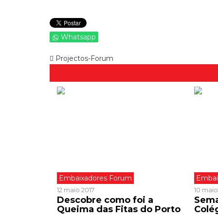
Whatsapp
Projectos-Forum
Embaixadores Forum
Embai
12 maio 2017
10 maio
Descobre como foi a
Sema
Queima das Fitas do Porto
Colé