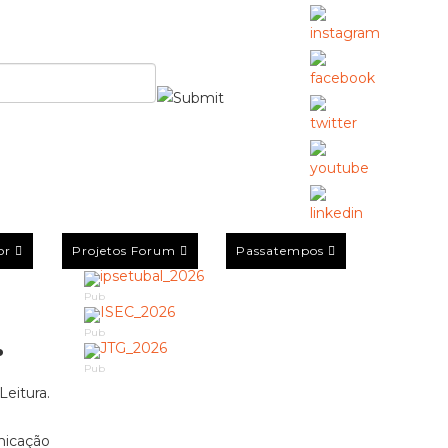
or
Projetos Forum
Passatempos
Pub
.
Pub
Pub
Leitura.
nicação