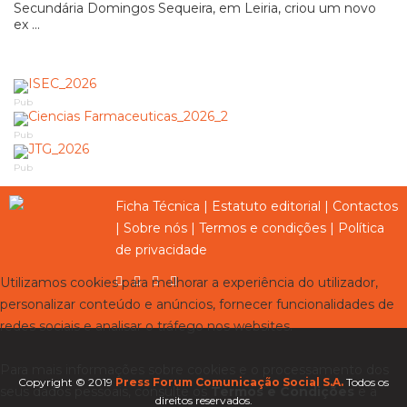
Secundária Domingos Sequeira, em Leiria, criou um novo
ex ...
Pub
Pub
Pub
Ficha Técnica
|
Estatuto editorial
|
Contactos
|
Sobre nós
|
Termos e condições
|
Política
de privacidade
Utilizamos cookies para melhorar a experiência do utilizador,
personalizar conteúdo e anúncios, fornecer funcionalidades de
redes sociais e analisar o tráfego nos websites.
Para mais informações sobre cookies e o processamento dos
Copyright © 2019
Press Forum Comunicação Social S.A.
Todos os
seus dados pessoais, consulte os
Termos e Condições
e a
direitos reservados.