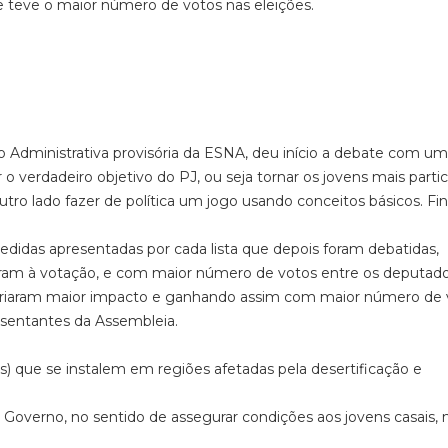
que teve o maior número de votos nas eleições.
 Administrativa provisória da ESNA, deu início a debate com u
o verdadeiro objetivo do PJ, ou seja tornar os jovens mais partic
ro lado fazer de política um jogo usando conceitos básicos. Fin
didas apresentadas por cada lista que depois foram debatidas,
aram à votação, e com maior número de votos entre os deputad
ta I criaram maior impacto e ganhando assim com maior número de
esentantes da Assembleia.
:
anos) que se instalem em regiões afetadas pela desertificação e
o Governo, no sentido de assegurar condições aos jovens casais, 