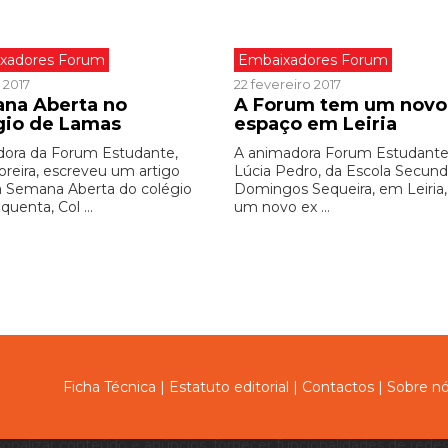
xadores Forum
Embaixadores Forum
 2017
22 fevereiro 2017
na Aberta no
A Forum tem um novo
gio de Lamas
espaço em Leiria
ora da Forum Estudante,
A animadora Forum Estudante
oreira, escreveu um artigo
Lúcia Pedro, da Escola Secund
a Semana Aberta do colégio
Domingos Sequeira, em Leiria,
quenta, Col ...
um novo ex ...
Ficha Técnica
|
Estatuto editorial
|
Contactos
|
Sobre n
sonalizar conteúdo e anúncios, fornecer funcionalidades de redes 