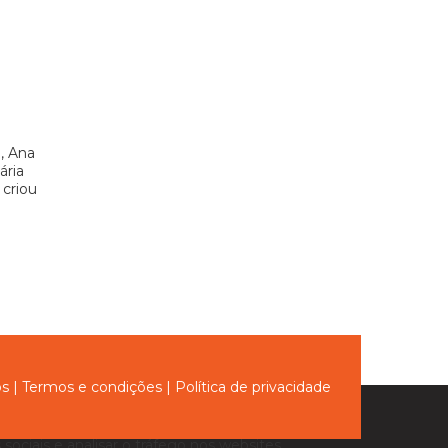
, Ana
ária
 criou
ós
|
Termos e condições
|
Política de privacidade
sociais e analisar o tráfego nos websites.