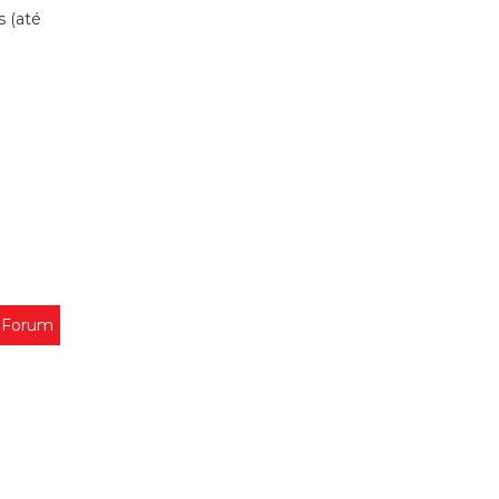
s (até
 Forum