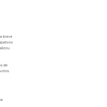
ma breve
ipativos
alizou
os de
 votos
na