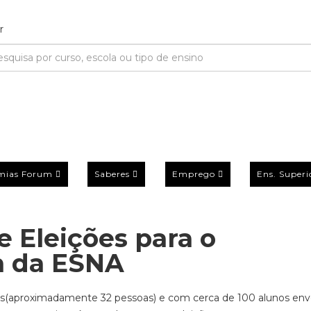
mias Forum
Saberes
Emprego
Ens. Superi
e Eleições para o
m da ESNA
stas(aproximadamente 32 pessoas) e com cerca de 100 alunos envo