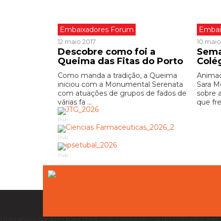
Embaixadores Forum
Embai
12 maio 2017
10 maio
Descobre como foi a
Sema
Queima das Fitas do Porto
Colé
Como manda a tradição, a Queima
Animad
iniciou com a Monumental Serenata
Sara M
com atuações de grupos de fados de
sobre 
várias fa ...
que fre
Pub
Pub
Pub
Utilizamos cookies para melhorar a experiência do utilizador, per