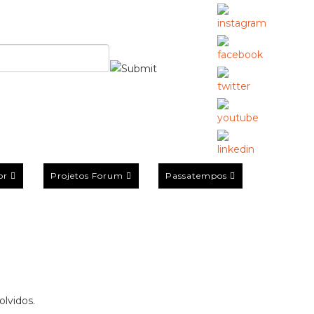
or
Projetos Forum
Passatempos
lvidos.