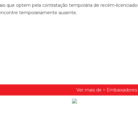
ronais que optem pela contratação temporária de recém-licenciado
e encontre temporariamente ausente.
Ver mais de >
Embaixadores