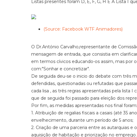
Listas presentes foram D, E, F, G, H E A Lista I 
(Source: Facebook WTF Animadores)
O Dr.António Carvalho,representante de Comissão
mensagem de entrada, que consistia em clarificar 
em termos cívicos educando-os assim, mas por out
com:"Sonhar e concretizar".
De seguida deu-se o inicio do debate com três me
defendidas, questionadas ou refutadas que pass
cada lisa , as três regras apresentadas pela lis
que de seguida foi passado para eleição dos repr
Por fim, as medidas apresentadas nos final foram
1. Atribuição de regalias fiscais a casais (até 35 
envelhecimento, durante um período de 5 anos;
2. Criação de uma parceria entre as autarquias e 
aquisição de habitação e priorização no emprego.