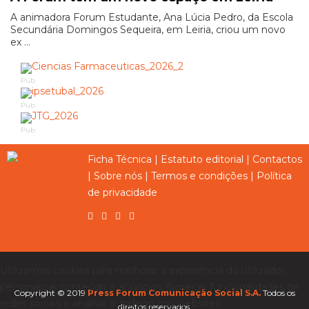
A animadora Forum Estudante, Ana Lúcia Pedro, da Escola
Secundária Domingos Sequeira, em Leiria, criou um novo
ex ...
Pub
Pub
Pub
Ficha Técnica
|
Estatuto editorial
|
Contactos
|
Sobre nós
|
Termos e condições
|
Política
de privacidade
Utilizamos cookies para melhorar a experiência do utilizador,
personalizar conteúdo e anúncios, fornecer funcionalidades de
Copyright © 2019
Press Forum Comunicação Social S.A.
Todos os
redes sociais e analisar o tráfego nos websites.
direitos reservados.