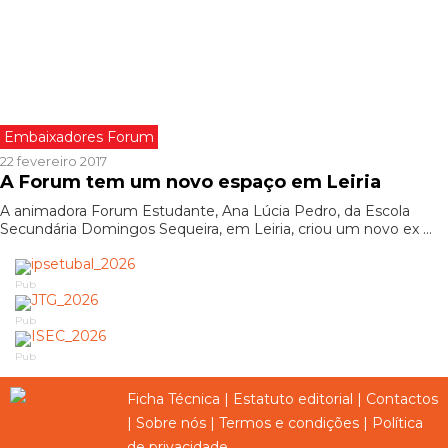
Embaixadores Forum
22 fevereiro 2017
A Forum tem um novo espaço em Leiria
A animadora Forum Estudante, Ana Lúcia Pedro, da Escola
Secundária Domingos Sequeira, em Leiria, criou um novo ex ...
Pub
Pub
Pub
Ficha Técnica
|
Estatuto editorial
|
Contactos
|
Sobre nós
|
Termos e condições
|
Política
de privacidade