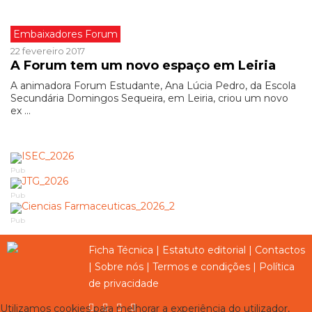
Embaixadores Forum
22 fevereiro 2017
A Forum tem um novo espaço em Leiria
A animadora Forum Estudante, Ana Lúcia Pedro, da Escola
Secundária Domingos Sequeira, em Leiria, criou um novo
ex ...
Pub
Pub
Pub
Ficha Técnica
|
Estatuto editorial
|
Contactos
|
Sobre nós
|
Termos e condições
|
Política
de privacidade
Utilizamos cookies para melhorar a experiência do utilizador,