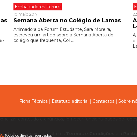
Embaixadores Forum
E
10 maio 2017
22
tas
Semana Aberta no Colégio de Lamas
A
L
Animadora da Forum Estudante, Sara Moreira,
escreveu um artigo sobre a Semana Aberta do
A
colégio que frequenta, Col ...
de
d
Le
Ficha Técnica
|
Estatuto editorial
|
Contactos
|
Sobre n
sonalizar conteúdo e anúncios, fornecer funcionalidades de redes 
us dados pessoais, consulte os
Termos e Condições
e a
Polít
A.
Todos os direitos reservados.