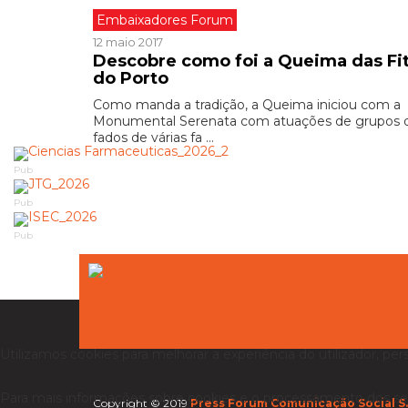
Embaixadores Forum
12 maio 2017
Descobre como foi a Queima das Fi
do Porto
Como manda a tradição, a Queima iniciou com a
Monumental Serenata com atuações de grupos 
fados de várias fa ...
Pub
Pub
Pub
Utilizamos cookies para melhorar a experiência do utilizador, per
Para mais informações sobre cookies e o processamento dos se
Copyright © 2019
Press Forum Comunicação Social S.