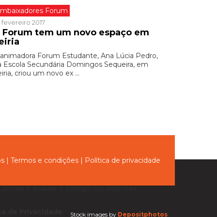
mbaixadores Forum
 fevereiro 2017
 Forum tem um novo espaço em
eiria
 animadora Forum Estudante, Ana Lúcia Pedro,
a Escola Secundária Domingos Sequeira, em
iria, criou um novo ex ...
ós
|
Termos e condições
|
Política de privacidade
sociais e analisar o tráfego nos websites.
ica de Privacidade
.
Stock images by
Depositphotos