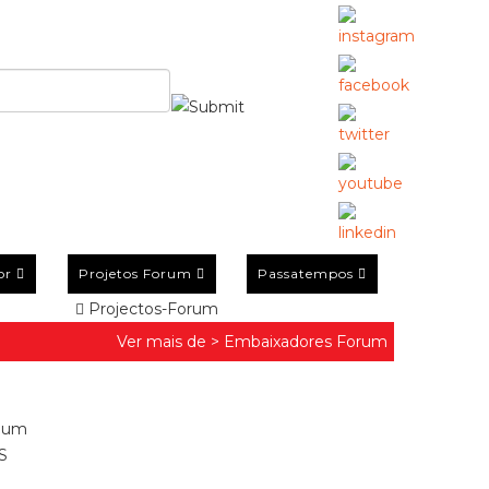
or
Projetos Forum
Passatempos
Projectos-Forum
Ver mais de >
Embaixadores Forum
s um
S