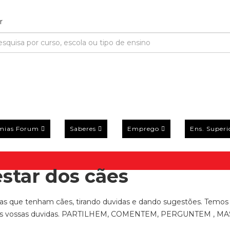
mias Forum
Saberes
Emprego
Ens. Superi
star dos cães
ssoas que tenham cães, tirando duvidas e dando sugestões. Temo
ecer as vossas duvidas. PARTILHEM, COMENTEM, PERGUNTEM , MA