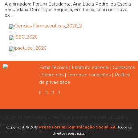
A animadora Forum Estudante, Ana Lúcia Pedro, da Escola
Secundária Domingos Sequeira, em Leiria, criou um novo
ex ...
Pub
Pub
Pub
Ficha Técnica
|
Estatuto editorial
|
Contactos
|
Sobre nós
|
Termos e condições
|
Política
de privacidade
Utilizamos cookies para melhorar a experiência do utilizador,
personalizar conteúdo e anúncios, fornecer funcionalidades de
Copyright © 2019
Press Forum Comunicação Social S.A.
Todos os
redes sociais e analisar o tráfego nos websites.
direitos reservados.