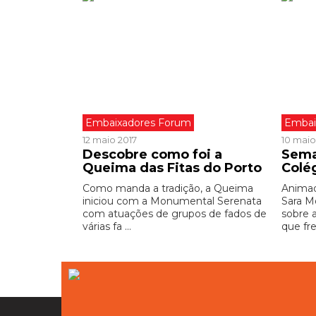
Embaixadores Forum
Embai
12 maio 2017
10 maio
Descobre como foi a
Sema
Queima das Fitas do Porto
Colé
Como manda a tradição, a Queima
Animad
iniciou com a Monumental Serenata
Sara M
com atuações de grupos de fados de
sobre 
várias fa ...
que fre