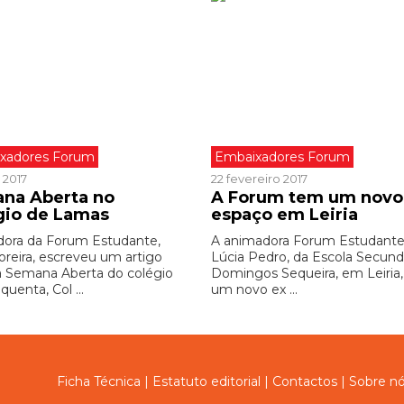
xadores Forum
Embaixadores Forum
 2017
22 fevereiro 2017
na Aberta no
A Forum tem um novo
gio de Lamas
espaço em Leiria
ora da Forum Estudante,
A animadora Forum Estudante
oreira, escreveu um artigo
Lúcia Pedro, da Escola Secund
a Semana Aberta do colégio
Domingos Sequeira, em Leiria,
quenta, Col ...
um novo ex ...
Ficha Técnica
|
Estatuto editorial
|
Contactos
|
Sobre n