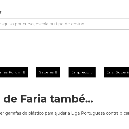
mias Forum
Saberes
Emprego
Ens. Superi
 de Faria també...
er garrafas de plástico para ajudar a Liga Portuguesa contra o c