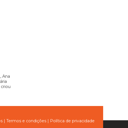
, Ana
ária
 criou
ós
|
Termos e condições
|
Política de privacidade