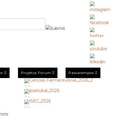
or
Projetos Forum
Passatempos
Pub
Pub
Pub
ancro