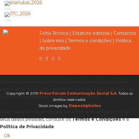
Pub
Pub
Ficha Técnica
|
Estatuto editorial
|
Contactos
|
Sobre nós
|
Termos e condições
|
Política
de privacidade
Utilizamos cookies para melhorar a experiência do utilizador,
personalizar conteúdo e anúncios, fornecer funcionalidades de
Copyright © 2019
Press Forum Comunicação Social S.A.
Todos os
redes sociais e analisar o tráfego nos websites.
direitos reservados.
Stock images by
Depositphotos
Para mais informações sobre cookies e o processamento dos
seus dados pessoais, consulte os
Termos e Condições
e a
Política de Privacidade
.
Ok