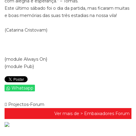
com alegria e esperança.” – Tomás.
Este último sábado foi o dia da partida, mas ficaram muitas
e boas memórias das suas três estadias na nossa vila!
(Catarina Cristovam)
{module Always On}
{module Pub}
Whatsapp
Projectos-Forum
Ver mais de >
Embaixadores Forum