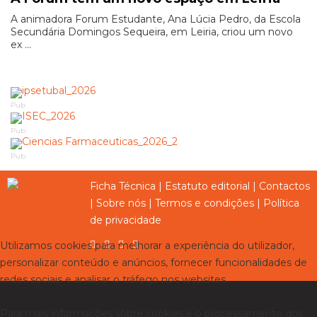
A animadora Forum Estudante, Ana Lúcia Pedro, da Escola
Secundária Domingos Sequeira, em Leiria, criou um novo
ex ...
Pub
Pub
Pub
Ficha Técnica
|
Estatuto editorial
|
Contactos
|
Sobre nós
|
Termos e condições
|
Política
de privacidade
Utilizamos cookies para melhorar a experiência do utilizador,
personalizar conteúdo e anúncios, fornecer funcionalidades de
redes sociais e analisar o tráfego nos websites.
Para mais informações sobre cookies e o processamento dos