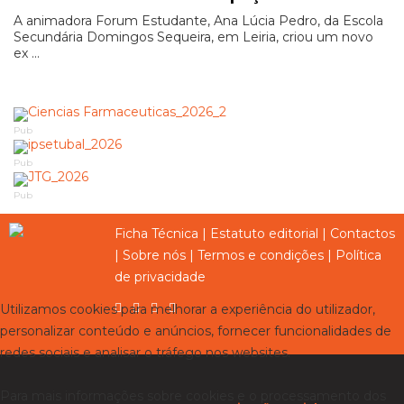
A animadora Forum Estudante, Ana Lúcia Pedro, da Escola
Secundária Domingos Sequeira, em Leiria, criou um novo
ex ...
Pub
Pub
Pub
Ficha Técnica
|
Estatuto editorial
|
Contactos
|
Sobre nós
|
Termos e condições
|
Política
de privacidade
Utilizamos cookies para melhorar a experiência do utilizador,
personalizar conteúdo e anúncios, fornecer funcionalidades de
redes sociais e analisar o tráfego nos websites.
Para mais informações sobre cookies e o processamento dos