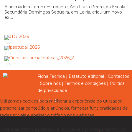
A animadora Forum Estudante, Ana Lúcia Pedro, da Escola
Secundária Domingos Sequeira, em Leiria, criou um novo
ex ...
Pub
Pub
Pub
Ficha Técnica
|
Estatuto editorial
|
Contactos
|
Sobre nós
|
Termos e condições
|
Política
de privacidade
Utilizamos cookies para melhorar a experiência do utilizador,
personalizar conteúdo e anúncios, fornecer funcionalidades de
redes sociais e analisar o tráfego nos websites.
Para mais informações sobre cookies e o processamento dos