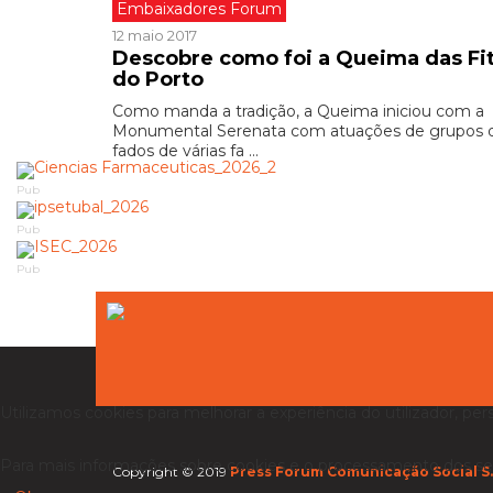
Embaixadores Forum
12 maio 2017
Descobre como foi a Queima das Fi
do Porto
Como manda a tradição, a Queima iniciou com a
Monumental Serenata com atuações de grupos 
fados de várias fa ...
Pub
Pub
Pub
Utilizamos cookies para melhorar a experiência do utilizador, per
Para mais informações sobre cookies e o processamento dos se
Copyright © 2019
Press Forum Comunicação Social S.