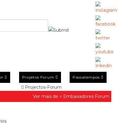
or
Projetos Forum
Passatempos
Projectos-Forum
Ver mais de >
Embaixadores Forum
ios