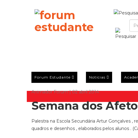
Forum Estudante
Notícias
Acade
Animador Forum | 02 abril 2014
Semana dos Afeto
Palestra na Escola Secundária Artur Gonçalves ,
quadros e desenhos , elaborados pelos alunos . (Ca