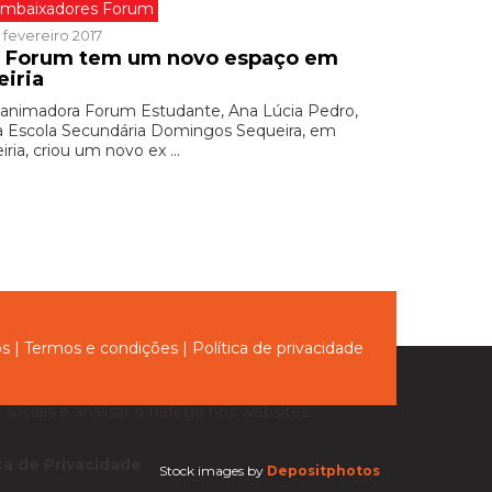
mbaixadores Forum
 fevereiro 2017
 Forum tem um novo espaço em
eiria
 animadora Forum Estudante, Ana Lúcia Pedro,
a Escola Secundária Domingos Sequeira, em
iria, criou um novo ex ...
ós
|
Termos e condições
|
Política de privacidade
sociais e analisar o tráfego nos websites.
ica de Privacidade
.
Stock images by
Depositphotos