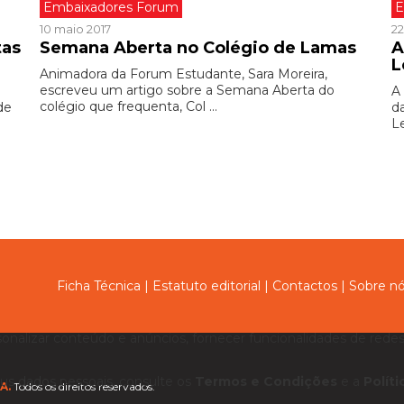
Embaixadores Forum
E
10 maio 2017
22
tas
Semana Aberta no Colégio de Lamas
A
L
Animadora da Forum Estudante, Sara Moreira,
escreveu um artigo sobre a Semana Aberta do
A
colégio que frequenta, Col ...
de
d
Le
Ficha Técnica
|
Estatuto editorial
|
Contactos
|
Sobre n
sonalizar conteúdo e anúncios, fornecer funcionalidades de redes 
us dados pessoais, consulte os
Termos e Condições
e a
Polít
A.
Todos os direitos reservados.