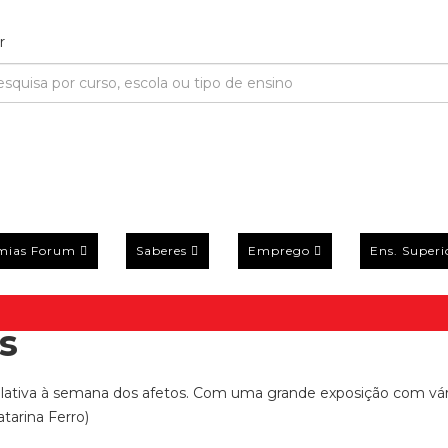
mias Forum
Saberes
Emprego
Ens. Superi
s
 relativa à semana dos afetos. Com uma grande exposição com vár
tarina Ferro)