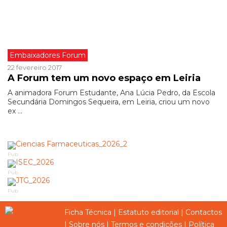
Embaixadores Forum
22 fevereiro 2017
A Forum tem um novo espaço em Leiria
A animadora Forum Estudante, Ana Lúcia Pedro, da Escola
Secundária Domingos Sequeira, em Leiria, criou um novo
ex ...
Pub
Pub
Pub
Ficha Técnica
|
Estatuto editorial
|
Contactos
|
Sobre nós
|
Termos e condições
|
Política