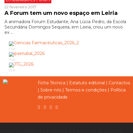
22 fevereiro 2017
A Forum tem um novo espaço em Leiria
A animadora Forum Estudante, Ana Lúcia Pedro, da Escola
Secundária Domingos Sequeira, em Leiria, criou um novo
ex ...
Pub
Pub
Pub
Ficha Técnica
|
Estatuto editorial
|
Contactos
|
Sobre nós
|
Termos e condições
|
Política
de privacidade
Utilizamos cookies para melhorar a experiência do utilizador,