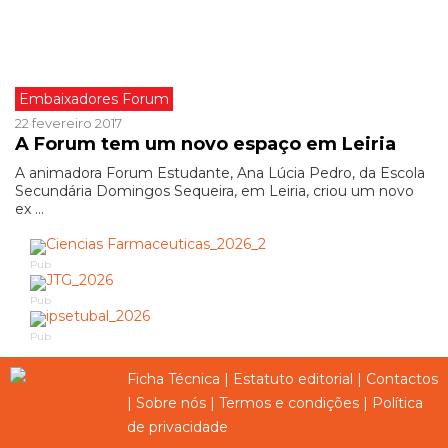
Embaixadores Forum
22 fevereiro 2017
A Forum tem um novo espaço em Leiria
A animadora Forum Estudante, Ana Lúcia Pedro, da Escola
Secundária Domingos Sequeira, em Leiria, criou um novo
ex ...
Pub
Pub
Pub
Ficha Técnica
|
Estatuto editorial
|
Contactos
|
Sobre nós
|
Termos e condições
|
Política
de privacidade