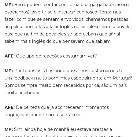
MP:
Bem, podem contar com uma boa gargalhada (assim
esperamos), divertir-se e interagir connosco. Tentamos
fazer com que se sentam envolvidos, chamamos pessoas
ao palco, pomo-los a falar Inglês ou simplesmente a ouvi-lo,
para que no fim da peça eles se apercebam que afinal
sabem mais Inglês do que pensavam que sabiam.
AFE:
Que tipo de reacções costumam ver?
MP:
Por todos os sítios onde passamos costumamos ter
um feedback muito bom, mas especialmente em Portugal!
Somos sempre muito bem recebidos por cá, são um país
muito acolhedor.
AFE:
De certeza que já aconteceram momentos
engraçados durante um espetáculo…
MP:
Sim, ainda hoje de manhã eu estava prestes a
representar a cena final, do beijo, e uma rapariga gritou