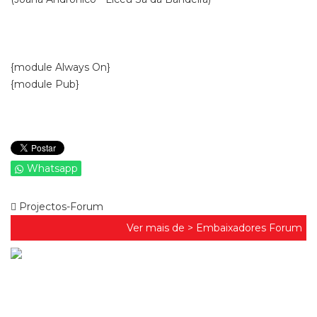
{module Always On}
{module Pub}
Whatsapp
Projectos-Forum
Ver mais de >
Embaixadores Forum