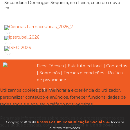
Secundária Domingos Sequeira, em Leiria, criou um novo
ex ...
Pub
Pub
Pub
Ficha Técnica
|
Estatuto editorial
|
Contactos
|
Sobre nós
|
Termos e condições
|
Política
de privacidade
Utilizamos cookies para melhorar a experiência do utilizador,
personalizar conteúdo e anúncios, fornecer funcionalidades de
redes sociais e analisar o tráfego nos websites.
Para mais informações sobre cookies e o processamento dos
Copyright © 2019
Press Forum Comunicação Social S.A.
Todos os
seus dados pessoais, consulte os
Termos e Condições
e a
direitos reservados.