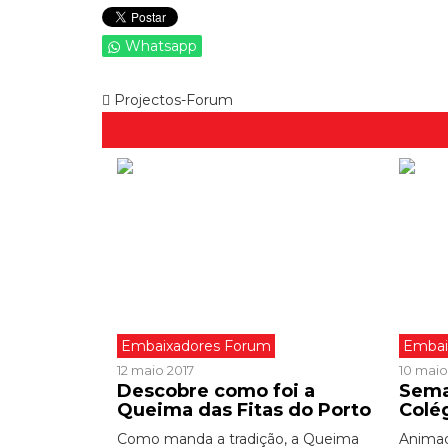
Whatsapp
Projectos-Forum
Embaixadores Forum
Embai
12 maio 2017
10 maio
Descobre como foi a
Sema
Queima das Fitas do Porto
Colé
Como manda a tradição, a Queima
Animad