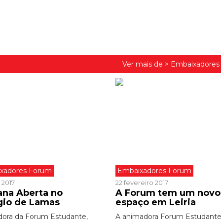
Ver mais de >
Embaixadores
xadores Forum
Embaixadores Forum
 2017
22 fevereiro 2017
na Aberta no
A Forum tem um novo
gio de Lamas
espaço em Leiria
ora da Forum Estudante,
A animadora Forum Estudante