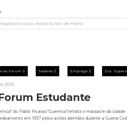
mias Forum
Saberes
Emprego
Ens. Superi
ro 2013
Forum Estudante
ica" do Pablo Picasso."Guernica",retrata o massacre da cidade
rdeamento em 1937 pelos aviões alemães durante a Guerra Civil