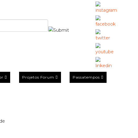
or
Projetos Forum
Passatempos
 de