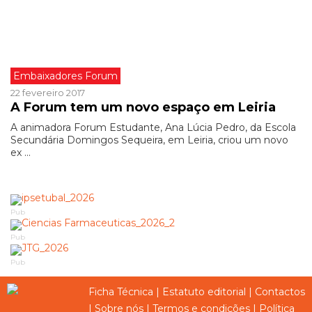
Embaixadores Forum
22 fevereiro 2017
A Forum tem um novo espaço em Leiria
A animadora Forum Estudante, Ana Lúcia Pedro, da Escola
Secundária Domingos Sequeira, em Leiria, criou um novo
ex ...
Pub
Pub
Pub
Ficha Técnica
|
Estatuto editorial
|
Contactos
|
Sobre nós
|
Termos e condições
|
Política