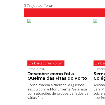
Projectos-Forum
Embaixadores Forum
Embai
12 maio 2017
10 maio
Descobre como foi a
Sema
Queima das Fitas do Porto
Colé
Como manda a tradição, a Queima
Animad
iniciou com a Monumental Serenata
Sara M
com atuações de grupos de fados de
sobre 
várias fa ...
que fre