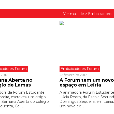
Ver mais de >
Embaixadores
xadores Forum
Embaixadores Forum
 2017
22 fevereiro 2017
na Aberta no
A Forum tem um novo
gio de Lamas
espaço em Leiria
ora da Forum Estudante,
A animadora Forum Estudante
oreira, escreveu um artigo
Lúcia Pedro, da Escola Secund
a Semana Aberta do colégio
Domingos Sequeira, em Leiria,
quenta, Col ...
um novo ex ...