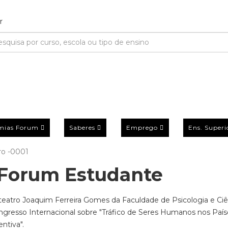
mias Forum
Saberes
Emprego
Ens. Superi
o -0001
Forum Estudante
iteatro Joaquim Ferreira Gomes da Faculdade de Psicologia e Ciê
gresso Internacional sobre "Tráfico de Seres Humanos nos País
ntiva".