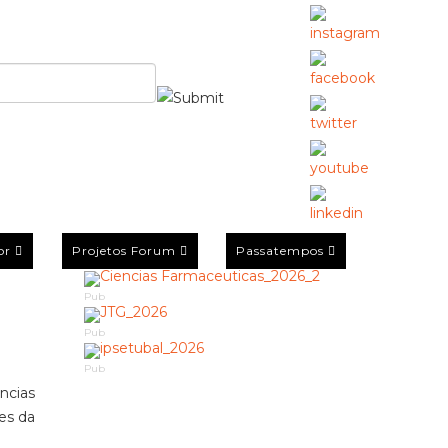
or
Projetos Forum
Passatempos
Pub
Pub
Pub
ncias
es da