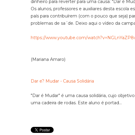
dinheiro para reverter para uma causa: "Dar é Mud
Os alunos, professores e auxiliares desta escola es
país para contribuírem (com o pouco que seja) pa
problemas de sa´de. Deixo aqui o vídeo da campan
https://www.youtube.com/watch?v=NGLnYaZP8v
(Mariana Amaro)
Dar e? Mudar - Causa Solidária
"Dar é Mudar" é uma causa solidária, cujo objeti
uma cadeira de rodas. Este aluno é portad...