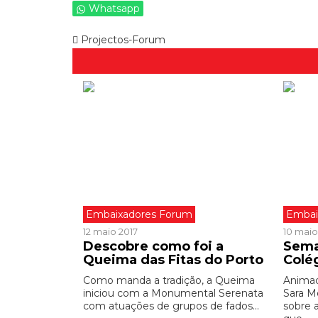
Whatsapp
Projectos-Forum
Embaixadores Forum
Embai
12 maio 2017
10 maio
Descobre como foi a
Sema
Queima das Fitas do Porto
Colé
Como manda a tradição, a Queima
Animad
iniciou com a Monumental Serenata
Sara M
com atuações de grupos de fados...
sobre 