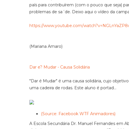
país para contribuírem (com o pouco que seja) pa
problemas de sa´de. Deixo aqui o vídeo da campan
https://www.youtube.com/watch?v=NGLnYaZP8v
(Mariana Amaro)
Dar e? Mudar - Causa Solidária
"Dar é Mudar" é uma causa solidária, cujo objeti
uma cadeira de rodas. Este aluno é portad...
(Source: Facebook WTF Animadores)
A Escola Secundária Dr. Manuel Fernandes em Ab