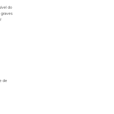
sível do
 graves
!
e de