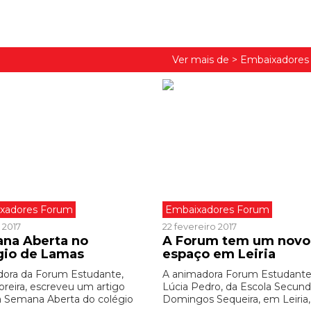
Ver mais de >
Embaixadores
xadores Forum
Embaixadores Forum
 2017
22 fevereiro 2017
na Aberta no
A Forum tem um novo
gio de Lamas
espaço em Leiria
ora da Forum Estudante,
A animadora Forum Estudante
oreira, escreveu um artigo
Lúcia Pedro, da Escola Secund
a Semana Aberta do colégio
Domingos Sequeira, em Leiria,.