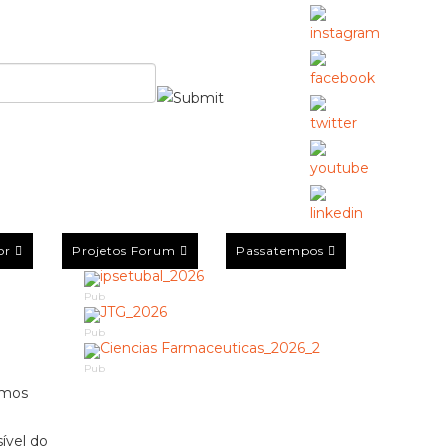
or
Projetos Forum
Passatempos
Pub
Pub
Pub
rmos
sível do