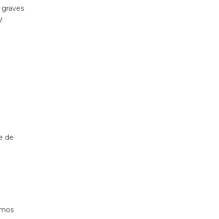
 graves
!
e de
rmos