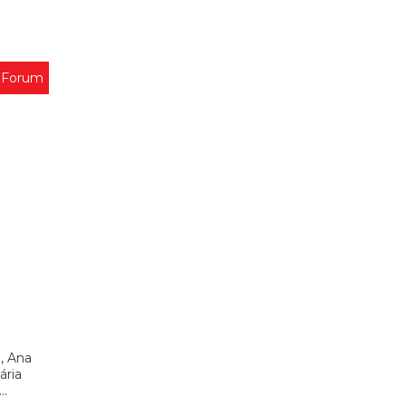
 Forum
, Ana
ária
..