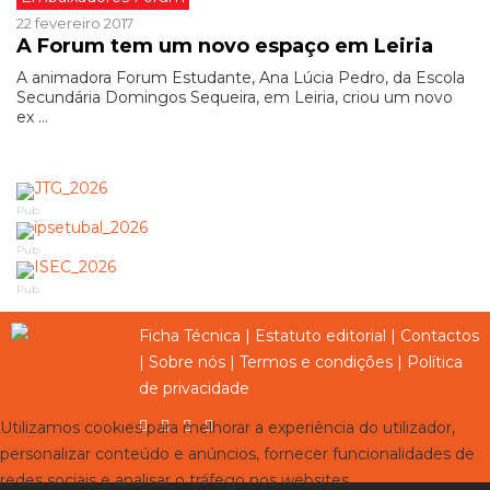
22 fevereiro 2017
A Forum tem um novo espaço em Leiria
A animadora Forum Estudante, Ana Lúcia Pedro, da Escola
Secundária Domingos Sequeira, em Leiria, criou um novo
ex ...
Pub
Pub
Pub
Ficha Técnica
|
Estatuto editorial
|
Contactos
|
Sobre nós
|
Termos e condições
|
Política
de privacidade
Utilizamos cookies para melhorar a experiência do utilizador,
personalizar conteúdo e anúncios, fornecer funcionalidades de
redes sociais e analisar o tráfego nos websites.