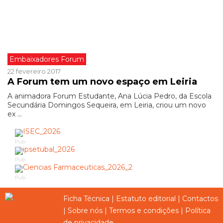
Embaixadores Forum
22 fevereiro 2017
A Forum tem um novo espaço em Leiria
A animadora Forum Estudante, Ana Lúcia Pedro, da Escola
Secundária Domingos Sequeira, em Leiria, criou um novo
ex ...
Pub
Pub
Pub
Ficha Técnica
|
Estatuto editorial
|
Contactos
|
Sobre nós
|
Termos e condições
|
Política
de privacidade