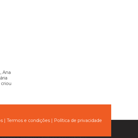
, Ana
ária
 criou
ós
|
Termos e condições
|
Política de privacidade