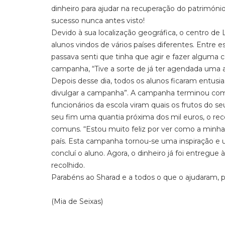
dinheiro para ajudar na recuperação do patrimóni
sucesso nunca antes visto!
Devido à sua localização geográfica, o centro de
alunos vindos de vários países diferentes. Entre 
passava senti que tinha que agir e fazer alguma c
campanha, “Tive a sorte de já ter agendada uma a
Depois desse dia, todos os alunos ficaram entus
divulgar a campanha”. A campanha terminou com u
funcionários da escola viram quais os frutos do se
seu fim uma quantia próxima dos mil euros, o re
comuns. “Estou muito feliz por ver como a minha e
país. Esta campanha tornou-se uma inspiração e u
concluí o aluno. Agora, o dinheiro já foi entregue
recolhido.
Parabéns ao Sharad e a todos o que o ajudaram, 
(Mia de Seixas)