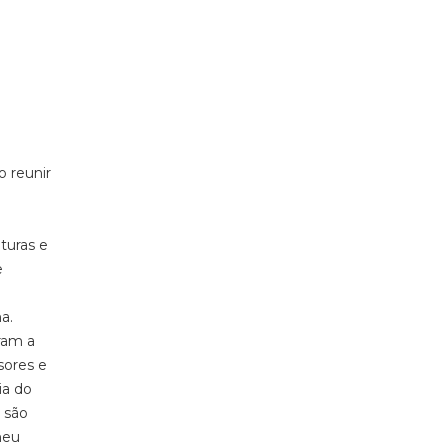
 reunir
turas e
e
a.
ram a
sores e
ia do
 são
meu