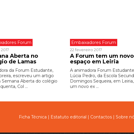
xadores Forum
Embaixadores Forum
 2017
22 fevereiro 2017
na Aberta no
A Forum tem um novo
gio de Lamas
espaço em Leiria
ora da Forum Estudante,
A animadora Forum Estudante
oreira, escreveu um artigo
Lúcia Pedro, da Escola Secund
a Semana Aberta do colégio
Domingos Sequeira, em Leiria,
quenta, Col ...
um novo ex ...
Ficha Técnica
|
Estatuto editorial
|
Contactos
|
Sobre n