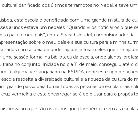
o cultural danificado dos últimos terramotos no Nepal, e teve um
 Lisboa, esta escola é beneficiada com uma grande mistura de cul
esses alunos estava um nepalês. “Quando vi os noticiários o que s
oisa para o meu país”, conta Sharad Poudel, o impulsionador da
presentação sobre o meu país e a sua cultura para a minha turm
iasmados com a ideia de poder ajudar, e foram eles que me ajuda
ma sessão formal na biblioteca da escola, onde alunos, profes
u trabalho conjunto. Iniciada no dia 11 de maio, conseguiu até o d
cord já alguma vez angariado na ESRDA, onde este tipo de ações
scola respeita a diversidade cultural e a riqueza da cultura do 
m grande passo para tornar todas as pessoas da escola mais solid
 à cruz vermelha e esta encarregar-se-á de o usar para o propósito
pois provaram que são os alunos que (também) fazem as escolas