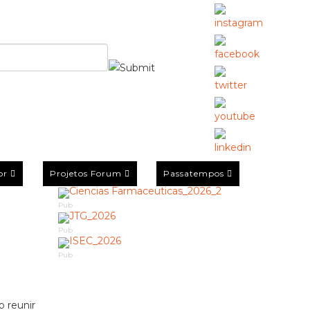
or
Projetos Forum
Passatempos
Pub
Pub
Pub
 reunir