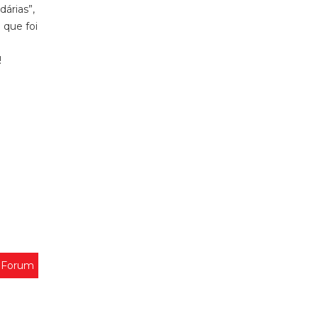
árias”,
 que foi
!
 Forum