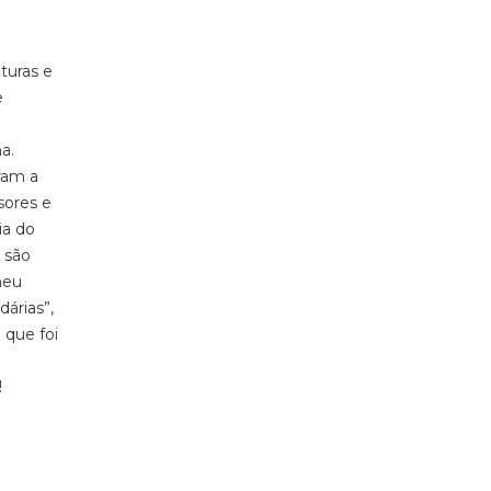
turas e
e
a.
ram a
sores e
ia do
 são
meu
árias”,
 que foi
!