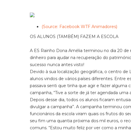
(Source: Facebook WTF Animadores)
OS ALUNOS (TAMBÉM) FAZEM A ESCOLA
A ES Rainho Dona Amélia terminou no dia 20 de
dinheiro para ajudar na recuperação do patrimóni
sucesso nunca antes visto!
Devido à sua localização geográfica, o centro de
alunos vindos de vários países diferentes. Entre 
passava senti que tinha que agir e fazer alguma c
campanha, “Tive a sorte de já ter agendada uma a
Depois desse dia, todos os alunos ficaram entus
divulgar a campanha”. A campanha terminou com u
funcionários da escola viram quais os frutos do se
seu fim uma quantia próxima dos mil euros, o re
comuns. “Estou muito feliz por ver como a minha e