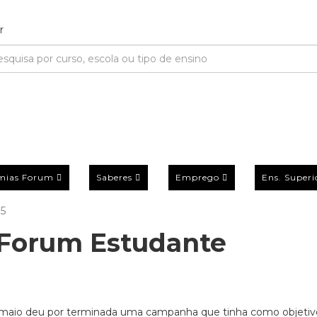
mias Forum
Saberes
Emprego
Ens. Superi
15
Forum Estudante
 maio deu por terminada uma campanha que tinha como objetivo