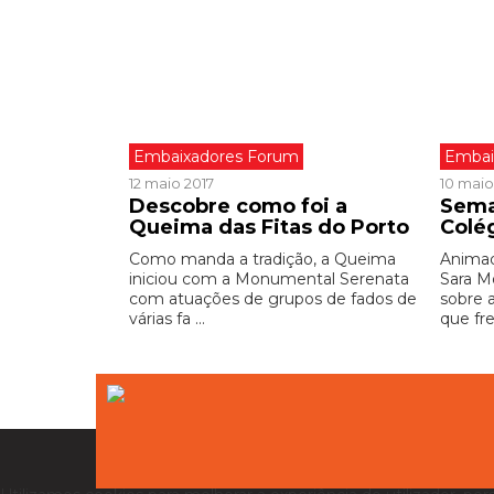
Embaixadores Forum
Embai
12 maio 2017
10 maio
Descobre como foi a
Sema
Queima das Fitas do Porto
Colé
Como manda a tradição, a Queima
Animad
iniciou com a Monumental Serenata
Sara M
com atuações de grupos de fados de
sobre 
várias fa ...
que fre