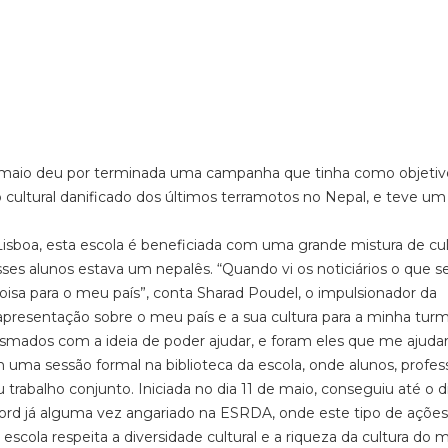
 maio deu por terminada uma campanha que tinha como objetivo
o cultural danificado dos últimos terramotos no Nepal, e teve um
 Lisboa, esta escola é beneficiada com uma grande mistura de cul
esses alunos estava um nepalês. “Quando vi os noticiários o que s
oisa para o meu país”, conta Sharad Poudel, o impulsionador da
presentação sobre o meu país e a sua cultura para a minha turm
iasmados com a ideia de poder ajudar, e foram eles que me ajuda
ma sessão formal na biblioteca da escola, onde alunos, profes
u trabalho conjunto. Iniciada no dia 11 de maio, conseguiu até o d
cord já alguma vez angariado na ESRDA, onde este tipo de ações
scola respeita a diversidade cultural e a riqueza da cultura do 