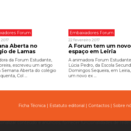
xadores Forum
Embaixadores Forum
 2017
22 fevereiro 2017
na Aberta no
A Forum tem um novo
gio de Lamas
espaço em Leiria
ora da Forum Estudante,
A animadora Forum Estudante
oreira, escreveu um artigo
Lúcia Pedro, da Escola Secund
a Semana Aberta do colégio
Domingos Sequeira, em Leiria,
quenta, Col ...
um novo ex ...
Ficha Técnica
|
Estatuto editorial
|
Contactos
|
Sobre n
sonalizar conteúdo e anúncios, fornecer funcionalidades de redes 