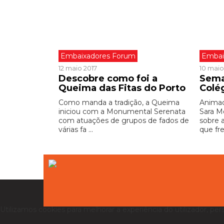
Embaixadores Forum
Embai
12 maio 2017
10 maio
Descobre como foi a
Sema
Queima das Fitas do Porto
Colé
Como manda a tradição, a Queima
Animad
iniciou com a Monumental Serenata
Sara M
com atuações de grupos de fados de
sobre 
várias fa ...
que fre
Utilizamos cookies para melhorar a experiência do utilizador, per