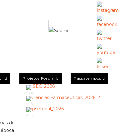
or
Projetos Forum
Passatempos
Pub
Pub
Pub
rmas do
a época