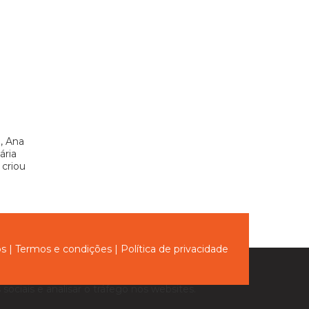
, Ana
ária
 criou
ós
|
Termos e condições
|
Política de privacidade
sociais e analisar o tráfego nos websites.