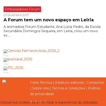
Embaixadores Forum
22 fevereiro 2017
A Forum tem um novo espaço em Leiria
A animadora Forum Estudante, Ana Lúcia Pedro, da Escola
Secundária Domingos Sequeira, em Leiria, criou um novo
ex ...
Pub
Pub
Pub
Ficha Técnica
|
Estatuto editorial
|
Contactos
|
Sobre nós
|
Termos e condições
|
Política
de privacidade
Utilizamos cookies para melhorar a experiência do utilizador,