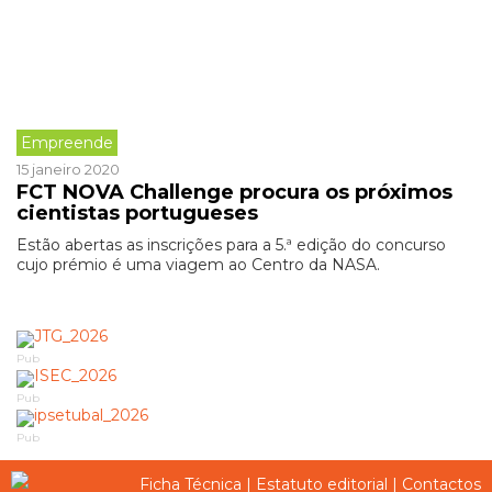
Empreende
15 janeiro 2020
FCT NOVA Challenge procura os próximos
cientistas portugueses
Estão abertas as inscrições para a 5.ª edição do concurso
cujo prémio é uma viagem ao Centro da NASA.
Pub
Pub
Pub
Ficha Técnica
|
Estatuto editorial
|
Contactos