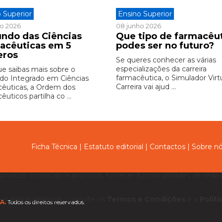
 Superior
Ensino Superior
ho 2026
08 junho 2026
ndo das Ciências
Que tipo de farmacêu
acêuticas em 5
podes ser no futuro?
eros
Se queres conhecer as várias
especializações da carreira
ue saibas mais sobre o
farmacêutica, o Simulador Virt
do Integrado em Ciências
Carreira vai ajud ...
êuticas, a Ordem dos
uticos partilha co ...
Ficha Técnica
|
Estatuto editorial
|
Contactos
|
Sobre n
sonalizar conteúdo e anúncios, fornecer funcionalidades de redes 
us dados pessoais, consulte os
Termos e Condições
e a
Polít
A.
Todos os direitos reservados.