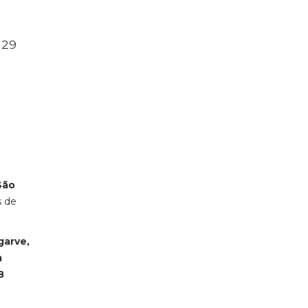
 29
São
s de
garve,
m
8