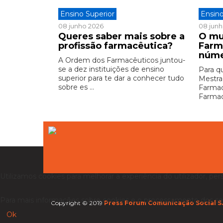
Ensino Superior
Ensino
08 junho 2026
08 jun
Queres saber mais sobre a
O mu
profissão farmacêutica?
Farm
núm
A Ordem dos Farmacêuticos juntou-
se a dez instituições de ensino
Para q
superior para te dar a conhecer tudo
Mestra
sobre es ...
Farmac
Farmacê
Utilizamos cookies para melhorar a experiência do utilizador, per
Para mais informações sobre cookies e o processamento dos se
Copyright © 2019
Press Forum Comunicação Social S.
Ok