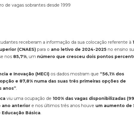
ro de vagas sobrantes desde 1999
udantes receberam a informação da sua colocação referente à
uperior (CNAES)
para o
ano letivo de 2024-2025
no ensino su
-se nos
85,7%
, um
número que cresceu dois pontos percent
ncia e Inovação (MECI)
os dados mostram que
“56,1% dos
 opção e 87,8% numa das suas três primeiras opções de
os anos”
.
ica
viu uma ocupação de
100% das vagas disponibilizadas (9
 ano anterior
e nos últimos três anos houve
um aumento de 
e Educação Básica
.