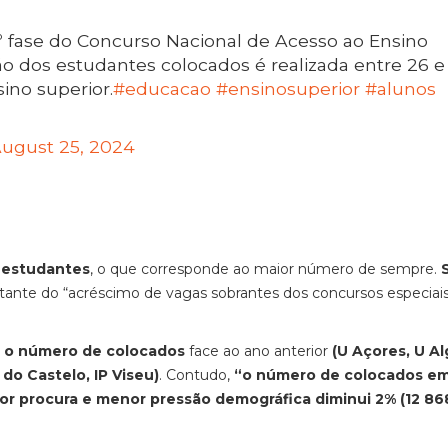
º fase do Concurso Nacional de Acesso ao Ensino
ão dos estudantes colocados é realizada entre 26 e
sino superior.
#educacao
#ensinosuperior
#alunos
ugust 25, 2024
 estudantes
, o que corresponde ao maior número de sempre.
ultante do “acréscimo de vagas sobrantes dos concursos especiai
m o número de colocados
face ao ano anterior
(U Açores, U Al
a do Castelo, IP Viseu)
. Contudo,
“o número de colocados e
or procura e menor pressão demográfica diminui 2% (12 86