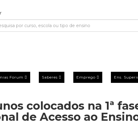
mias Forum
Saberes
Emprego
Ens. Superi
unos colocados na 1ª fas
nal de Acesso ao Ensin