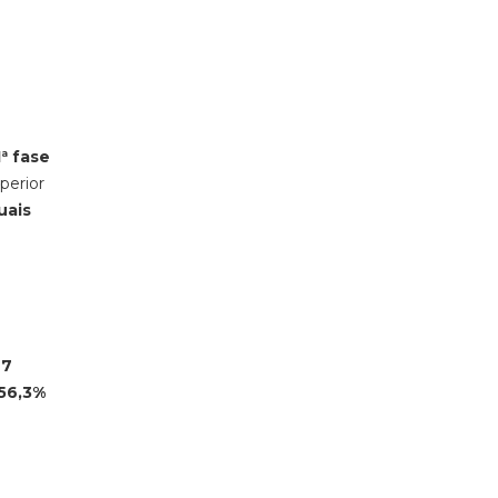
1ª fase
perior
uais
97
56,3%