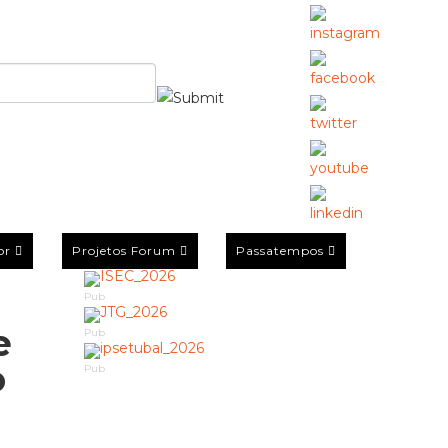
or
Projetos Forum
Passatempos
Pub
e
Pub
o
Pub