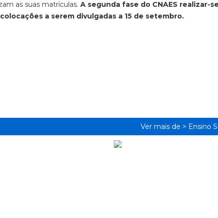
izam as suas matrículas.
A segunda fase do CNAES realizar-s
colocações a serem divulgadas a 15 de setembro.
Ver mais de >
Ensino S