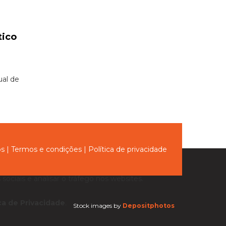
tico
ual de
ós
|
Termos e condições
|
Política de privacidade
sociais e analisar o tráfego nos websites.
ica de Privacidade
.
Stock images by
Depositphotos