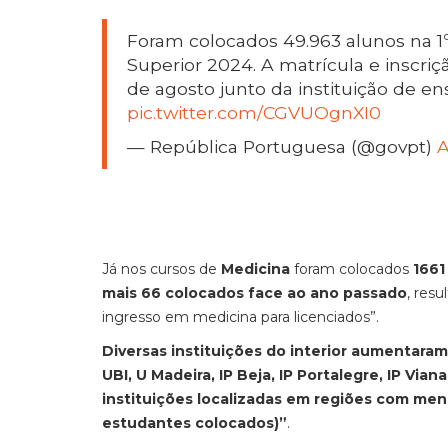
Foram colocados 49.963 alunos na 1
Superior 2024. A matrícula e inscriç
de agosto junto da instituição de en
pic.twitter.com/CGVUOgnXI0
— República Portuguesa (@govpt)
A
Já nos cursos de
Medicina
foram colocados
1661
mais 66 colocados face ao ano passado
, res
ingresso em medicina para licenciados”.
Diversas instituições do interior aumentara
UBI, U Madeira, IP Beja, IP Portalegre, IP Vian
instituições localizadas em regiões com men
estudantes colocados)”
.